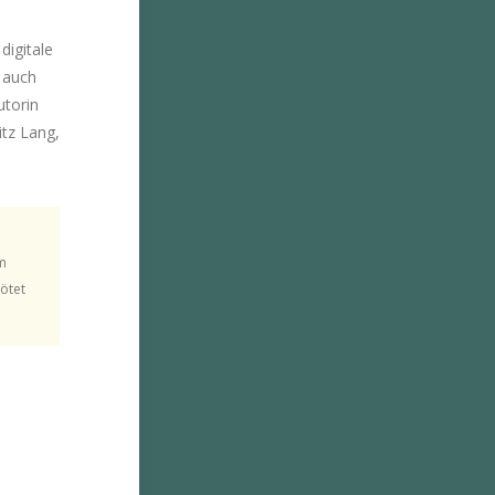
digitale
 auch
utorin
itz Lang,
em
Tötet