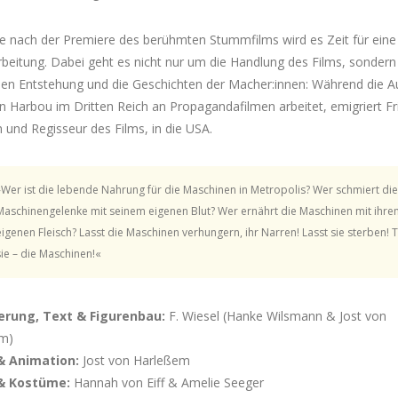
e nach der Premiere des berühmten Stummfilms wird es Zeit für eine 
beitung. Dabei geht es nicht nur um die Handlung des Films, sondern
en Entstehung und die Geschichten der Macher:innen: Während die A
 Harbou im Dritten Reich an Propagandafilmen arbeitet, emigriert Fr
 und Regisseur des Films, in die USA.
»Wer ist die lebende Nahrung für die Maschinen in Metropolis? Wer schmiert die
Maschinengelenke mit seinem eigenen Blut? Wer ernährt die Maschinen mit ihr
eigenen Fleisch? Lasst die Maschinen verhungern, ihr Narren! Lasst sie sterben! 
sie – die Maschinen!«
erung, Text & Figurenbau:
F. Wiesel (Hanke Wilsmann & Jost von
m)
& Animation:
Jost von Harleßem
& Kostüme:
Hannah von Eiff & Amelie Seeger