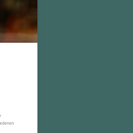
r
hiedenen