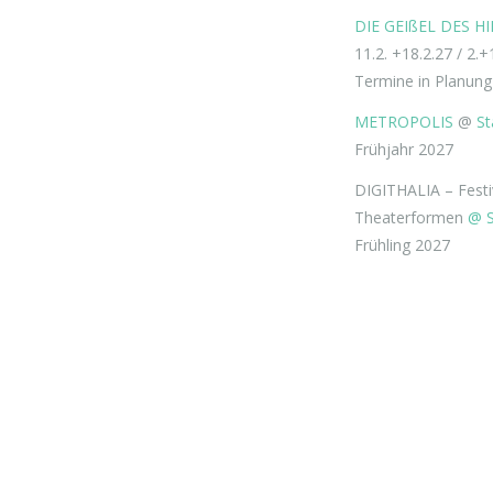
DIE GEIßEL DES H
11.2. +18.2.27 / 2.+
Termine in Planung
METROPOLIS
@
St
Frühjahr 2027
DIGITHALIA – Festiva
Theaterformen
@ S
Frühling 2027