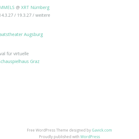
IMMELS
@
XRT Nürnberg
14.3.27 / 19.3.27 / weitere
aatstheater Augsburg
l für virtuelle
chauspielhaus Graz
Free WordPress Theme designed by
Gavick.com
Proudly published with
WordPress