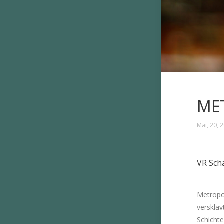
ME
Mai, 20, 
VR Sch
Metropol
versklav
Schichte