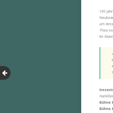
100 Jahr
Neubear
um dess
Thea von
ihr Mann
Inszeni
Harleße
Bühne 
Bühne 