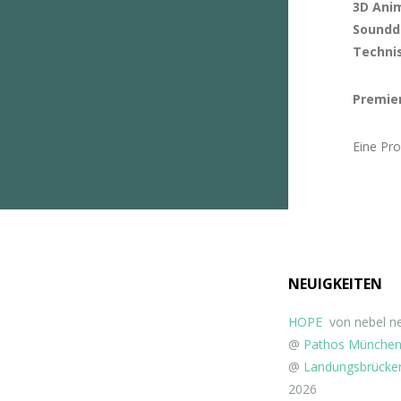
3D Ani
Soundd
Techni
Premie
Eine Pr
NEUIGKEITEN
HOPE
von nebel ne
@
Pathos Münche
@
Landungsbrücken
2026