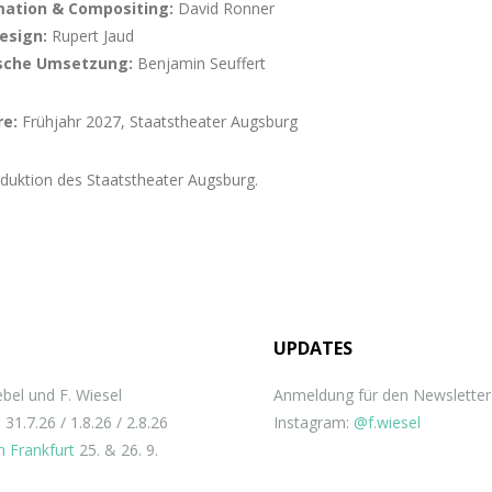
mation & Compositing:
David Ronner
esign:
Rupert Jaud
sche Umsetzung:
Benjamin Seuffert
re:
Frühjahr 2027, Staatstheater Augsburg
oduktion des Staatstheater Augsburg.
UPDATES
bel und F. Wiesel
Anmeldung für den Newslette
n
31.7.26 / 1.8.26 / 2.8.26
Instagram:
@f.wiesel
 Frankfurt
25. & 26. 9.