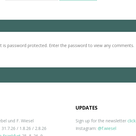
st is password protected. Enter the password to view any comments.
UPDATES
bel und F. Wiesel
Sign up for the newsletter
clic
n
31.7.26 / 1.8.26 / 2.8.26
Instagram:
@f.wiesel
 Frankfurt
25. & 26. 9.