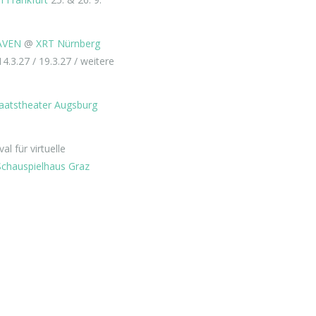
AVEN
@
XRT Nürnberg
14.3.27 / 19.3.27 / weitere
aatstheater Augsburg
l für virtuelle
chauspielhaus Graz