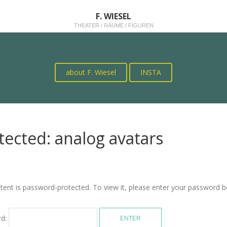
F. WIESEL
THEATER / RÄUME / FIGUREN
about F. Wiesel
INSTA
tected: analog avatars
tent is password-protected. To view it, please enter your password b
rd: