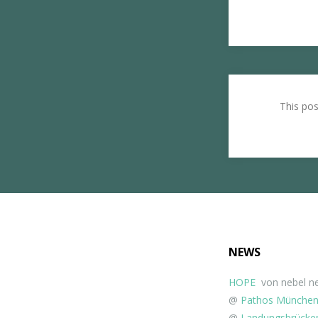
This po
NEWS
HOPE
von nebel ne
@
Pathos Münche
@
Landungsbrücken