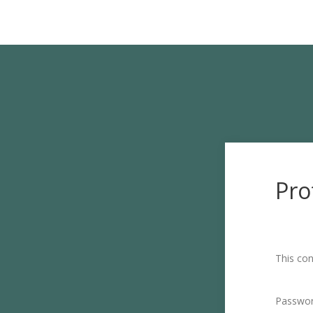
Pro
This con
Passwo