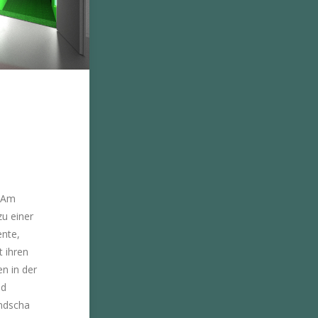
. Am
zu einer
ente,
t ihren
n in der
nd
andscha