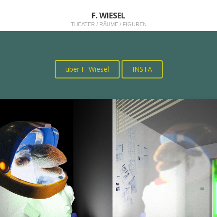
F. WIESEL
THEATER / RÄUME / FIGUREN
über F. Wiesel
INSTA