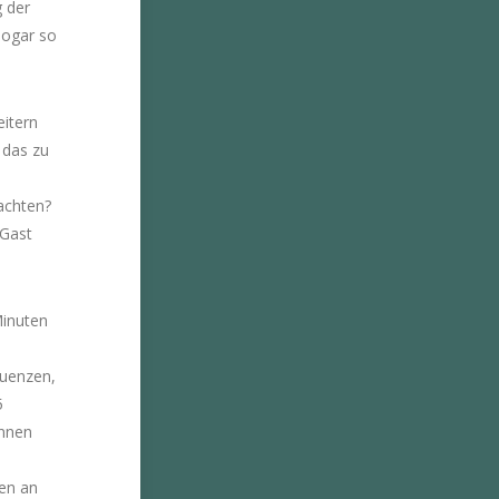
g der
sogar so
itern
 das zu
achten?
 Gast
Minuten
quenzen,
5
innen
ten an