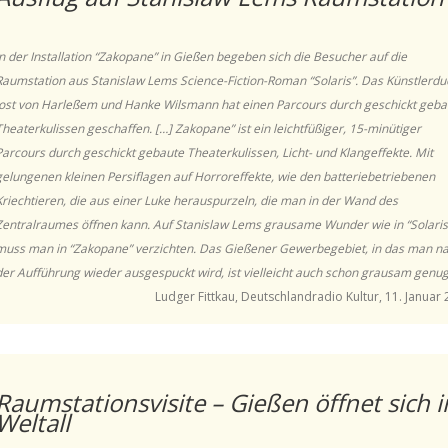
In der Installation “Zakopane” in Gießen begeben sich die Besucher auf die
Raumstation aus Stanislaw Lems Science-Fiction-Roman “Solaris”. Das Künstlerdu
Jost von Harleßem und Hanke Wilsmann hat einen Parcours durch geschickt geba
Theaterkulissen geschaffen. […] Zakopane” ist ein leichtfüßiger, 15-minütiger
Parcours durch geschickt gebaute Theaterkulissen, Licht- und Klangeffekte. Mit
gelungenen kleinen Persiflagen auf Horroreffekte, wie den batteriebetriebenen
Kriechtieren, die aus einer Luke herauspurzeln, die man in der Wand des
Zentralraumes öffnen kann. Auf Stanislaw Lems grausame Wunder wie in “Solaris
muss man in “Zakopane” verzichten. Das Gießener Gewerbegebiet, in das man n
der Aufführung wieder ausgespuckt wird, ist vielleicht auch schon grausam genug
Ludger Fittkau, Deutschlandradio Kultur, 11. Januar
Raumstationsvisite –
Gießen öffnet sich i
Weltall