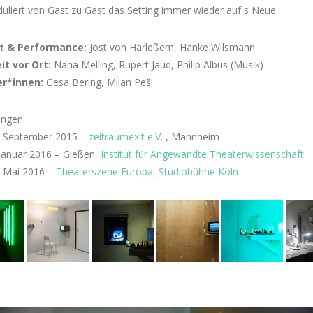
liert von Gast zu Gast das Setting immer wieder auf s Neue.
t & Performance:
Jost von Harleßem, Hanke Wilsmann
it vor Ort:
Nana Melling, Rupert Jaud, Philip Albus (Musik)
er*innen:
Gesa Bering, Milan Pešl
ungen:
5. September 2015 –
zeitraumexit e.V
. , Mannheim
 Januar 2016 – Gießen,
Institut für Angewandte Theaterwissenschaft
. Mai 2016 –
Theaterszene Europa, Studiobühne Köln