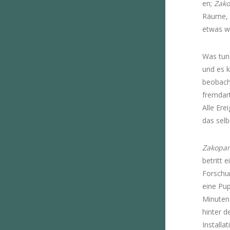
en;
Zak
Räume, b
etwas w
Was tun
und es 
beobach
fremdart
Alle Ere
das selb
Zakopa
betritt 
Forschun
eine Pup
Minuten.
hinter d
Installa