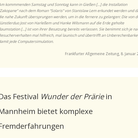
Am kommmenden Samstag und Sonntag kann in Gießen […] die Installation
“Zakopane” nach dem Roman “Solaris” von Stanislaw Lem erkundet werden und d
die nahe Zukunft übersprungen werden, um in die fernere zu gelangen: Die von 
Künstlerduo Jost von Harleßem und Hanke Wilsmann auf die Erde geholte
Raumstation […] ist von ihrer Besatzung bereits verlassen. Sie benimmt sich je na
Besucherverhalten mal hilfreich, mal launisch und übertrifft an Unberechenbarke
damit jede Computersimulation.
Frankfurter Allgemeine Zeitung, 8. Januar
Das Festival
Wunder der Prärie
in
Mannheim bietet komplexe
Fremderfahrungen