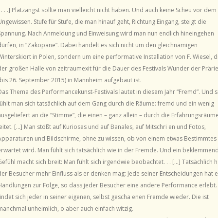
[ . . .] Platzangst sollte man vielleicht nicht haben. Und auch keine Scheu vor dem
Ungewissen. Stufe für Stufe, die man hinauf geht, Richtung Eingang, steigt die
Spannung. Nach Anmeldung und Einweisung wird man nun endlich hineingehen
dürfen, in “Zakopane”. Dabei handelt es sich nicht um den gleichnamigen
Winterskiort in Polen, sondern um eine performative Installation von F. Wiesel, di
der großen Halle von zeitraumexit für die Dauer des Festivals Wunder der Präri
(bis 26. September 2015) in Mannheim aufgebaut ist.
Das Thema des Performancekunst-Festivals lautet in diesem Jahr “Fremd”. Und 
fühlt man sich tatsächlich auf dem Gang durch die Räume: fremd und ein wenig
ausgeliefert an die “Stimme”, die einen – ganz allein – durch die Erfahrungsräum
leitet. […] Man stößt auf Kurioses und auf Banales, auf Mitschri en und Fotos,
Apparaturen und Bildschirme, ohne zu wissen, ob von einem etwas Bestimmtes
erwartet wird. Man fühlt sich tatsächlich wie in der Fremde. Und ein beklemmen
Gefühl macht sich breit: Man fühlt sich irgendwie beobachtet. . . […] Tatsächlich h
der Besucher mehr Einfluss als er denken mag: Jede seiner Entscheidungen hat e
Handlungen zur Folge, so dass jeder Besucher eine andere Performance erlebt.
findet sich jeder in seiner eigenen, selbst gescha enen Fremde wieder. Die ist
manchmal unheimlich, o aber auch einfach witzig.