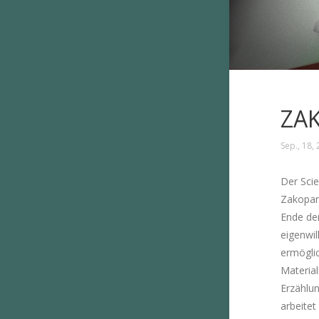
ZA
Sep., 18,
Der Scie
Zakopan
Ende der
eigenwi
ermöglic
Material
Erzählun
arbeitet