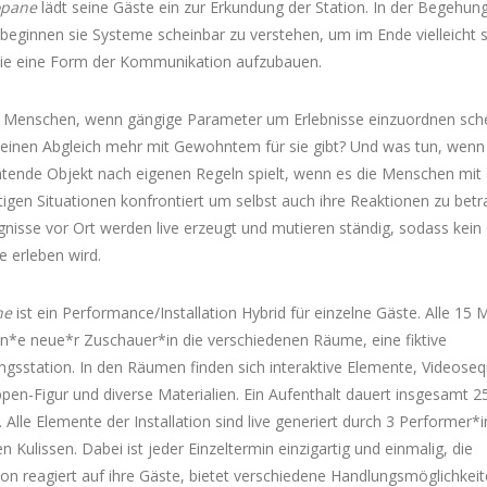
opane
lädt seine Gäste ein zur Erkundung der Station. In der Begehun
eginnen sie Systeme scheinbar zu verstehen, um im Ende vielleicht 
ie eine Form der Kommunikation aufzubauen.
 Menschen, wenn gängige Parameter um Erlebnisse einzuordnen sche
keinen Abgleich mehr mit Gewohntem für sie gibt? Und was tun, wenn
tende Objekt nach eigenen Regeln spielt, wenn es die Menschen mit
igen Situationen konfrontiert um selbst auch ihre Reaktionen zu betr
ignisse vor Ort werden live erzeugt und mutieren ständig, sodass kein
e erleben wird.
ne
ist ein Performance/Installation Hybrid für einzelne Gäste. Alle 15 
ein*e neue*r Zuschauer*in die verschiedenen Räume, eine fiktive
gsstation. In den Räumen finden sich interaktive Elemente, Videose
pen-Figur und diverse Materialien. Ein Aufenthalt dauert insgesamt 2
 Alle Elemente der Installation sind live generiert durch 3 Performer*
en Kulissen. Dabei ist jeder Einzeltermin einzigartig und einmalig, die
tion reagiert auf ihre Gäste, bietet verschiedene Handlungsmöglichkei