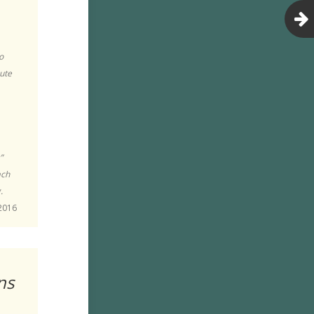
o
ute
”
ach
.
 2016
ns