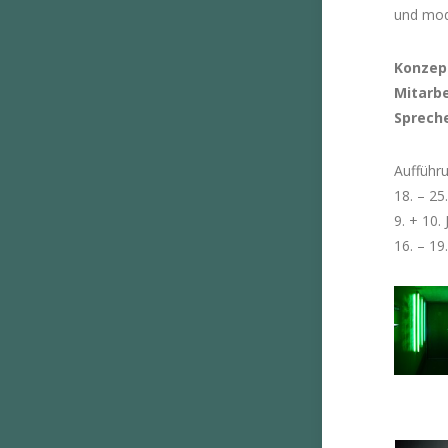
und modu
Konzep
Mitarbe
Sprech
Aufführ
18. – 2
9. + 10.
16. – 19