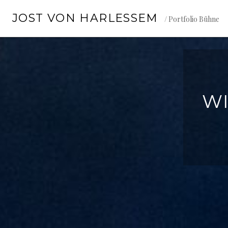
Springe
JOST VON HARLESSEM
zum
/ Portfolio Bühne
Inhalt
W